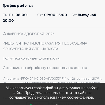
График работы:
Пн-Пт:
08:00-
Сб:
09:00-15:00
Вс:
Выходной
20:00
© ФАБРИКА ЗДОРОВЬЯ. 2026
ИМЕЮТСЯ ПРОТИВОПОКАЗАНИЯ. НЕОБХОДИМА
КОНСУЛЬТАЦИЯ СПЕЦИАЛИСТА
Политика конфиденциальности
Согласие на обработку персональных данных
Лицензия: №ЛО-041-01050-61/00334714 от 26 сентября 2019 г.
Реквизиты: ИНН 6167132809, ОГРН 1166196062471, КПП 616701001.
Мы используем cookie-файлы для улучшения работы
Указанные цены на сайте носят информационный характер
сайта. Продолжая использовать этот сайт, вы
и не являются публичной офертой.
соглашаетесь с использованием cookie-файлов.
Цены на интересующие услуги, уточняйте у администратора
центра. Имеются противопоказания, необходима